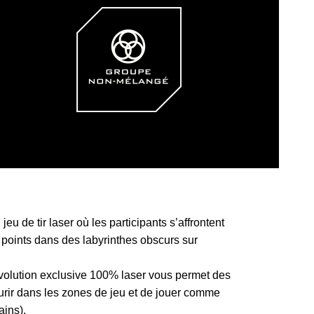
jeu de tir laser où les participants s’affrontent
oints dans des labyrinthes obscurs sur
olution exclusive 100% laser vous permet des
ourir dans les zones de jeu et de jouer comme
ains).