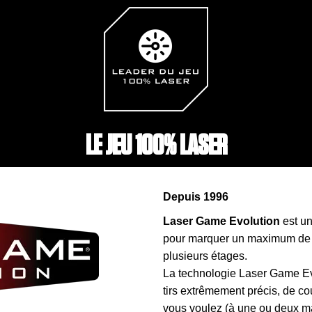
LE JEU 100% LASER
Depuis 1996
Laser Game Evolution
est un 
pour marquer un maximum de p
plusieurs étages.
La technologie Laser Game Ev
tirs extrêmement précis, de c
vous voulez (à une ou deux m